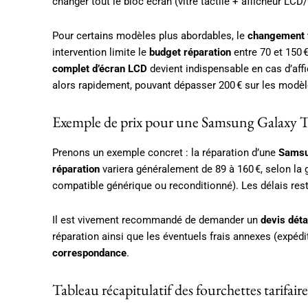
changer tout le bloc écran (vitre tactile + afficheur LCD
Pour certains modèles plus abordables, le
changement v
intervention limite le
budget réparation
entre 70 et 150 
complet d’écran LCD
devient indispensable en cas d’affic
alors rapidement, pouvant dépasser 200 € sur les modè
Exemple de prix pour une Samsung Galaxy T
Prenons un exemple concret : la réparation d’une
Samsu
réparation
variera généralement de 89 à 160 €, selon la g
compatible générique ou reconditionné). Les délais rest
Il est vivement recommandé de demander un
devis déta
réparation ainsi que les éventuels frais annexes (expéd
correspondance
.
Tableau récapitulatif des fourchettes tarifaire