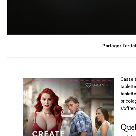
Partager l'artic
Casse a
tablett
tablet
bricola
s’offre
Quel