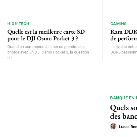
HIGH TECH
GAMING
Quelle est la meilleure carte SD
Ram DDR5 
pour le DJI Osmo Pocket 3 ?
de perform
Quand on commence à filmer ou prendre des
La rivalité entr
photos avec un DJI Osmo Pocket 3, la question
DDR5 passionne
du...
BANQUE EN 
Quels so
des banq
Lucas Ro