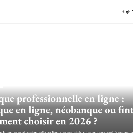
High 
H
ue professionnelle en ligne :
ue en ligne, néobanque ou fin
ment choisir en 2026 ?
e banque professionnelle en ligne ne consiste plus uniquement à comparer