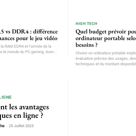
HIGH TECH
vs DDR4 : différence
Quel budget prévoir po
ances pour le jeu vidéo
ordinateur portable selo
besoins ?
e la RAM DDR4 et l’arrivée de la
 le monde du PC gaming. Avec...
Choisir un ordinateur portable impl
évaluation précise des usages, de
techniques et du montant disponible
LIGNE
nt les avantages
ues en ligne ?
che
-
25 Juillet 2025