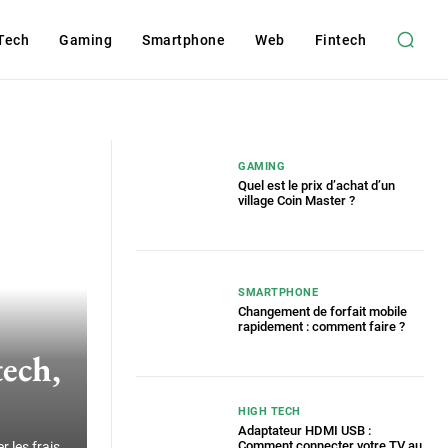
Tech
Gaming
Smartphone
Web
Fintech
GAMING
Quel est le prix d’achat d’un
village Coin Master ?
SMARTPHONE
Changement de forfait mobile
rapidement : comment faire ?
tech,
HIGH TECH
Adaptateur HDMI USB :
Comment connecter votre TV au
 les frais