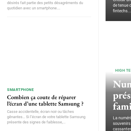
désirés fait partie des petits désagréments du
de tenue 
quotidien avec un smartphone....
fintechs...
HIGH T
Num
SMARTPHONE
prés
Combien ça coute de réparer
fami
l’écran d’une tablette Samsung ?
Casse accidentelle, écran noir ou tâches
gênantes… Si l’écran de votre tablette Samsung
La numéris
présente des signes de faiblesse,...
souvenirs 
cassantes,