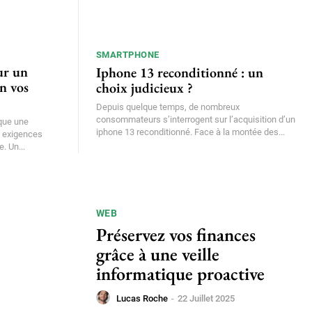
SMARTPHONE
ur un
Iphone 13 reconditionné : un
n vos
choix judicieux ?
Depuis quelque temps, de nombreux
consommateurs s’interrogent sur l’acquisition d’un
ique une
iphone 13 reconditionné. Face à la montée des...
s exigences
. Un...
WEB
Préservez vos finances
grâce à une veille
informatique proactive
Lucas Roche
-
22 Juillet 2025