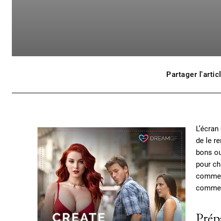
Partager l'artic
L’écran
de le r
bons ou
pour ch
comment
comme n
Prépa