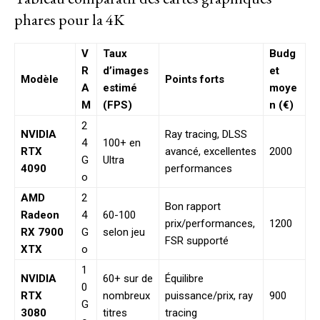
phares pour la 4K
V
Taux
Budg
R
d’images
et
Modèle
Points forts
A
estimé
moye
M
(FPS)
n (€)
2
NVIDIA
Ray tracing, DLSS
4
100+ en
RTX
avancé, excellentes
2000
G
Ultra
4090
performances
o
AMD
2
Bon rapport
Radeon
4
60-100
prix/performances,
1200
RX 7900
G
selon jeu
FSR supporté
XTX
o
1
NVIDIA
60+ sur de
Équilibre
0
RTX
nombreux
puissance/prix, ray
900
G
3080
titres
tracing