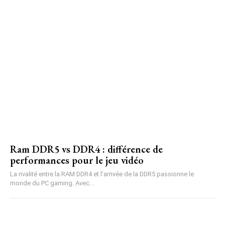
Ram DDR5 vs DDR4 : différence de
performances pour le jeu vidéo
La rivalité entre la RAM DDR4 et l’arrivée de la DDR5 passionne le
monde du PC gaming. Avec...