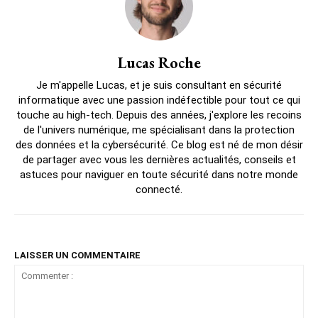
Lucas Roche
Je m'appelle Lucas, et je suis consultant en sécurité
informatique avec une passion indéfectible pour tout ce qui
touche au high-tech. Depuis des années, j'explore les recoins
de l'univers numérique, me spécialisant dans la protection
des données et la cybersécurité. Ce blog est né de mon désir
de partager avec vous les dernières actualités, conseils et
astuces pour naviguer en toute sécurité dans notre monde
connecté.
LAISSER UN COMMENTAIRE