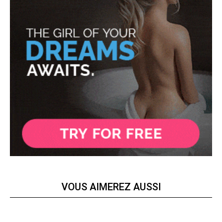
VOUS AIMEREZ AUSSI