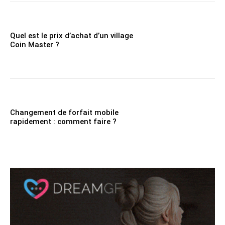
Quel est le prix d’achat d’un village
Coin Master ?
Changement de forfait mobile
rapidement : comment faire ?