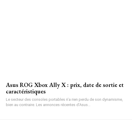
Asus ROG Xbox Ally X : prix, date de sortie et
caractéristiques
Le secteur des consoles portables n’a rien perdu de son dynamisme,
bien au contraire. Les annonces récentes d’Asus...