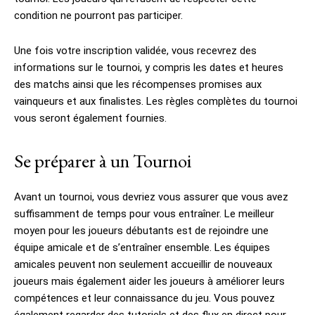
condition ne pourront pas participer.
Une fois votre inscription validée, vous recevrez des
informations sur le tournoi, y compris les dates et heures
des matchs ainsi que les récompenses promises aux
vainqueurs et aux finalistes. Les règles complètes du tournoi
vous seront également fournies.
Se préparer à un Tournoi
Avant un tournoi, vous devriez vous assurer que vous avez
suffisamment de temps pour vous entraîner. Le meilleur
moyen pour les joueurs débutants est de rejoindre une
équipe amicale et de s’entraîner ensemble. Les équipes
amicales peuvent non seulement accueillir de nouveaux
joueurs mais également aider les joueurs à améliorer leurs
compétences et leur connaissance du jeu. Vous pouvez