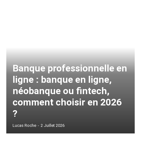
Banque professionnelle en
ligne : banque en ligne,
néobanque ou fintech,
comment choisir en 2026
?
Lucas Roche
-
2 Juillet 2026