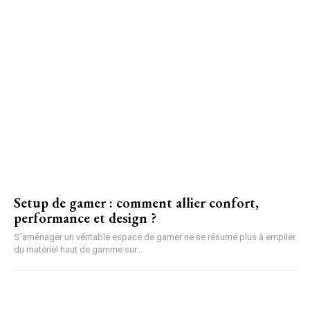
Setup de gamer : comment allier confort,
performance et design ?
S’aménager un véritable espace de gamer ne se résume plus à empiler
du matériel haut de gamme sur...