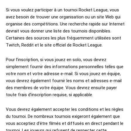
Si vous voulez participer à un tournoi Rocket League, vous
avez besoin de trouver une organisation ou un site Web qui
organise des compétitions. Une recherche rapide sur Internet
devrait vous donner une liste des tournois disponibles.
Certaines des sources les plus fréquemment utilisées sont
Twitch, Reddit et le site officiel de Rocket League.
Pour l’inscription, si vous jouez en solo, vous devrez
simplement fournir des informations personnelles telles que
votre nom et votre adresse e-mail. Si vous jouez en équipe,
vous devrez également fournir les noms et adresses e-mail
des membres de votre équipe. Vous devrez ensuite payer
toute frais d’inscription requise, si applicable.
Vous devrez également accepter les conditions et les règles
du tournoi. De nombreux tournois exigeront également que
vous acceptiez d’être filmés et diffusés en direct pendant le
tournoi. Les joueurs qui refusent de respecter cette