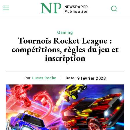
NP
NEWSPAPER
Publication
Gaming
Tournois Rocket League :
compétitions, règles du jeu et
inscription
Par:
Lucas Roche
Date:
9 février 2023