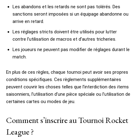
Les abandons et les retards ne sont pas tolérés. Des
sanctions seront imposées si un équipage abandonne ou
arrive en retard.
Les réglages stricts doivent être utilisés pour lutter
contre l’utilisation de macros et d’autres tricheries.
Les joueurs ne peuvent pas modifier de réglages durant le
match.
En plus de ces règles, chaque tournoi peut avoir ses propres
conditions spécifiques. Ces règlements supplémentaires
peuvent couvrir les choses telles que l’interdiction des items
saisonniers, l’utilisation d’une pièce spéciale ou l’utilisation de
certaines cartes ou modes de jeu.
Comment s’inscrire au Tournoi Rocket
League ?