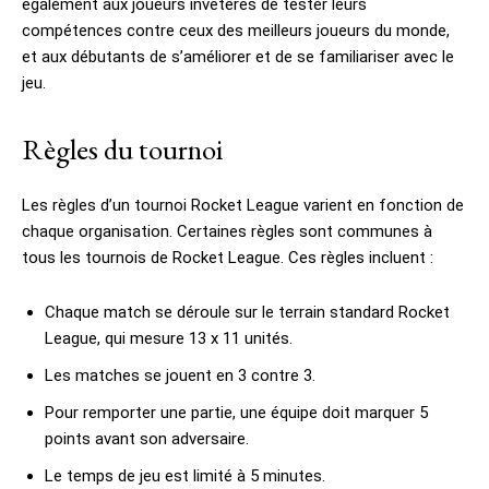
également aux joueurs invétérés de tester leurs
compétences contre ceux des meilleurs joueurs du monde,
et aux débutants de s’améliorer et de se familiariser avec le
jeu.
Règles du tournoi
Les règles d’un tournoi Rocket League varient en fonction de
chaque organisation. Certaines règles sont communes à
tous les tournois de Rocket League. Ces règles incluent :
Chaque match se déroule sur le terrain standard Rocket
League, qui mesure 13 x 11 unités.
Les matches se jouent en 3 contre 3.
Pour remporter une partie, une équipe doit marquer 5
points avant son adversaire.
Le temps de jeu est limité à 5 minutes.