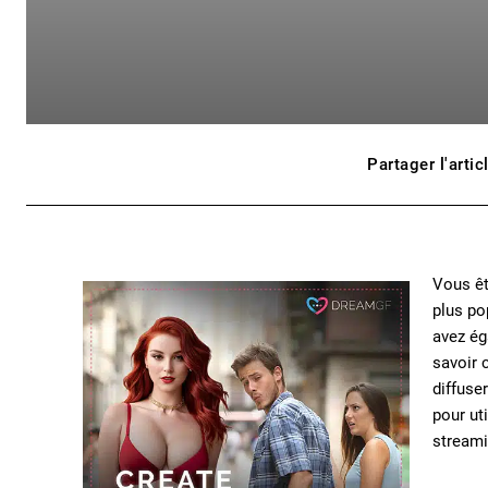
Partager l'artic
Vous êt
plus po
avez ég
savoir 
diffuse
pour ut
streami