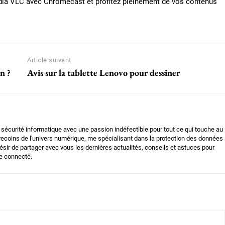
édia VLC avec Chromecast et profitez pleinement de vos contenus
Article suivant
n ?
Avis sur la tablette Lenovo pour dessiner
n sécurité informatique avec une passion indéfectible pour tout ce qui touche au
 recoins de l'univers numérique, me spécialisant dans la protection des données
ésir de partager avec vous les dernières actualités, conseils et astuces pour
e connecté.